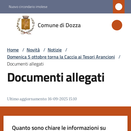
Vai al contenuto
Vai alla navigazione
Vai al footer
Nuovo circondario imolese
Comune
Comune di Dozza
di
Dozza
Home
/
Novità
/
Notizie
/
Domenica 5 ottobre torna la Caccia ai Tesori Arancioni
/
Amministrazione
Documenti allegati
Documenti allegati
Novità
Menu selezionato
Ultimo aggiornamento
:
16-09-2025 15:10
Servizi
Vivere
Dozza
Quanto sono chiare le informazioni su