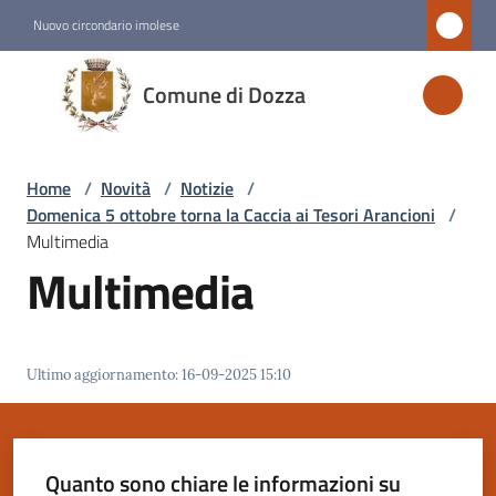
Vai al contenuto
Vai alla navigazione
Vai al footer
Nuovo circondario imolese
Comune
Comune di Dozza
di
Dozza
Home
/
Novità
/
Notizie
/
Domenica 5 ottobre torna la Caccia ai Tesori Arancioni
/
Amministrazione
Multimedia
Multimedia
Novità
Menu selezionato
Ultimo aggiornamento
:
16-09-2025 15:10
Servizi
Vivere
Dozza
Quanto sono chiare le informazioni su