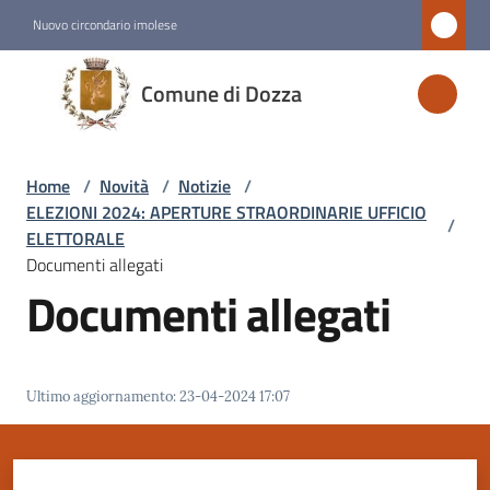
Vai al contenuto
Vai alla navigazione
Vai al footer
Nuovo circondario imolese
Comune
Comune di Dozza
di
Dozza
Home
/
Novità
/
Notizie
/
ELEZIONI 2024: APERTURE STRAORDINARIE UFFICIO
/
Amministrazione
ELETTORALE
Documenti allegati
Documenti allegati
Novità
Menu selezionato
Servizi
Ultimo aggiornamento
:
23-04-2024 17:07
Vivere
Dozza