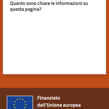
Quanto sono chiare le informazioni su
questa pagina?
Valuta da 1 a 5 stelle
Servizi
on-
line
Tutti
gli
argomenti
Seguici
su