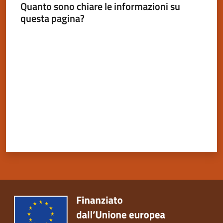
Quanto sono chiare le informazioni su
questa pagina?
Valuta da 1 a 5 stelle
Servizi
on-
line
Tutti
gli
argomenti
Seguici
su