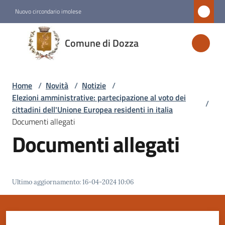
Vai al contenuto
Vai alla navigazione
Vai al footer
Nuovo circondario imolese
Comune
Comune di Dozza
di
Dozza
Home
/
Novità
/
Notizie
/
Elezioni amministrative: partecipazione al voto dei
/
Amministrazione
cittadini dell'Unione Europea residenti in italia
Documenti allegati
Documenti allegati
Novità
Menu selezionato
Servizi
Ultimo aggiornamento
:
16-04-2024 10:06
Vivere
Dozza