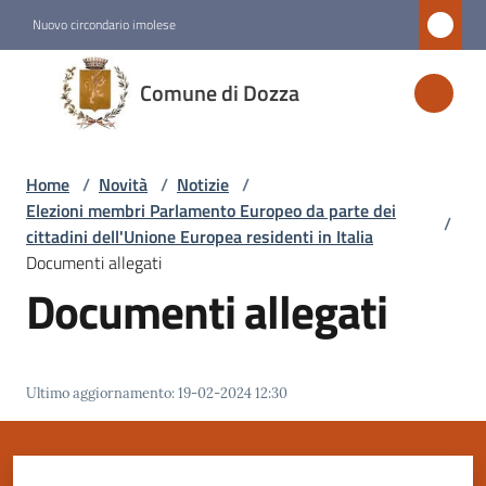
Vai al contenuto
Vai alla navigazione
Vai al footer
Nuovo circondario imolese
Comune
Comune di Dozza
di
Dozza
Home
/
Novità
/
Notizie
/
Elezioni membri Parlamento Europeo da parte dei
/
Amministrazione
cittadini dell'Unione Europea residenti in Italia
Documenti allegati
Documenti allegati
Novità
Menu selezionato
Servizi
Ultimo aggiornamento
:
19-02-2024 12:30
Vivere
Dozza