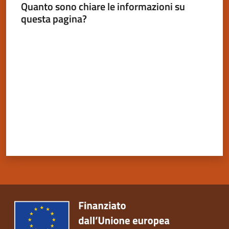
Quanto sono chiare le informazioni su
questa pagina?
Valuta da 1 a 5 stelle
Servizi
on-
line
Tutti
gli
argomenti
Seguici
su