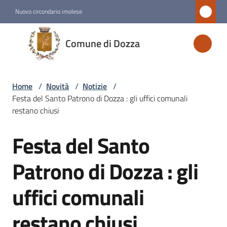
Vai al contenuto
Vai alla navigazione
Vai al footer
Nuovo circondario imolese
Comune
Comune di Dozza
di
Dozza
Home
/
Novità
/
Notizie
/
Festa del Santo Patrono di Dozza : gli uffici comunali
Amministrazione
restano chiusi
Festa del Santo
Novità
Salta al contenuto
Menu selezionato
Patrono di Dozza : gli
Servizi
uffici comunali
Vivere
restano chiusi
Dozza