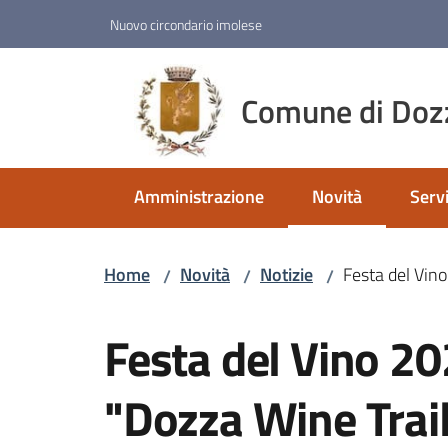
Vai al contenuto
Vai alla navigazione
Vai al footer
Nuovo circondario imolese
Comune di Doz
Amministrazione
Novità
Servi
Menu selezionato
Home
Novità
Notizie
Festa del Vino
/
/
/
Salta al contenuto
Festa del Vino 20
"Dozza Wine Trail