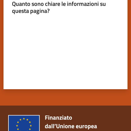
Quanto sono chiare le informazioni su
questa pagina?
Valuta da 1 a 5 stelle
Servizi
on-
line
Tutti
gli
argomenti
Seguici
su