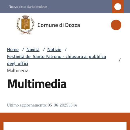
Vai al contenuto
Vai alla navigazione
Vai al footer
Nuovo circondario imolese
Comune
Comune di Dozza
di
Dozza
Home
/
Novità
/
Notizie
/
Festività del Santo Patrono - chiusura al pubblico
/
Amministrazione
degli uffici
Multimedia
Multimedia
Novità
Menu selezionato
Servizi
Ultimo aggiornamento
:
05-06-2025 15:14
Vivere
Dozza