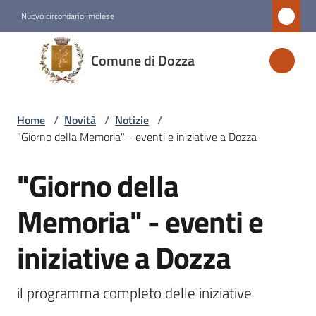
Vai al contenuto
Vai alla navigazione
Vai al footer
Nuovo circondario imolese
Comune
Comune di Dozza
di
Dozza
Home
/
Novità
/
Notizie
/
"Giorno della Memoria" - eventi e iniziative a Dozza
Amministrazione
"Giorno della
Salta al contenuto
Novità
Menu selezionato
Memoria" - eventi e
iniziative a Dozza
Servizi
Vivere
il programma completo delle iniziative 
Dozza