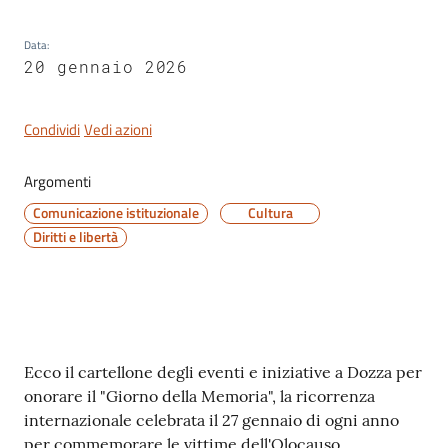
Data
:
20 gennaio 2026
Servizi
on-
Condividi
Vedi azioni
line
Argomenti
Tutti
Comunicazione istituzionale
Cultura
gli
Diritti e libertà
argomenti
Seguici
su
Contenuto
Ecco il cartellone degli eventi e iniziative a Dozza per
onorare il "Giorno della Memoria", la ricorrenza
internazionale celebrata il 27 gennaio di ogni anno
per commemorare le vittime dell'Olocauso.