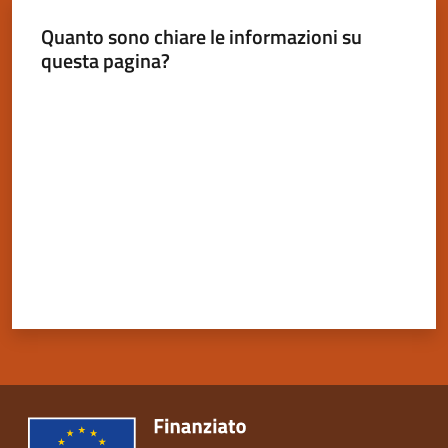
Quanto sono chiare le informazioni su
questa pagina?
Valuta da 1 a 5 stelle
Servizi
on-
line
Tutti
gli
argomenti
Seguici
su