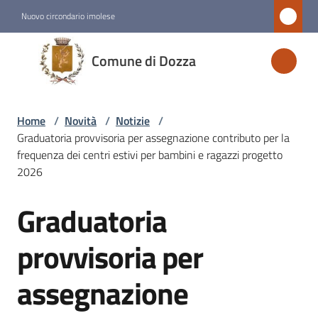
Vai al contenuto
Vai alla navigazione
Vai al footer
Nuovo circondario imolese
Comune
Comune di Dozza
di
Dozza
Home
/
Novità
/
Notizie
/
Graduatoria provvisoria per assegnazione contributo per la
Amministrazione
frequenza dei centri estivi per bambini e ragazzi progetto
2026
Novità
Graduatoria
Menu selezionato
Salta al contenuto
provvisoria per
Servizi
assegnazione
Vivere
Dozza