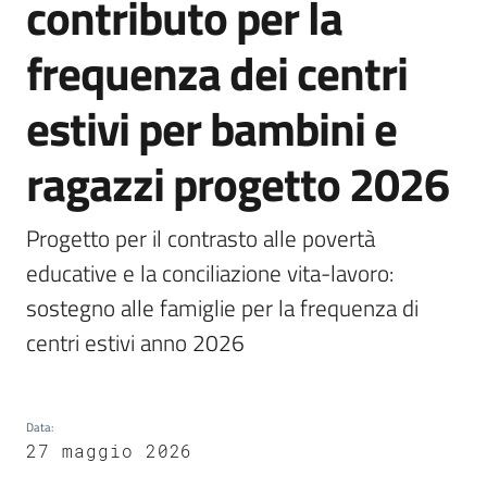
contributo per la
frequenza dei centri
estivi per bambini e
Servizi
on-
ragazzi progetto 2026
line
Tutti
Progetto per il contrasto alle povertà 
gli
educative e la conciliazione vita-lavoro: 
argomenti
sostegno alle famiglie per la frequenza di 
centri estivi anno 2026
Seguici
su
Data
:
27 maggio 2026