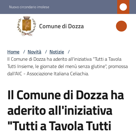
Vai al contenuto
Vai alla navigazione
Vai al footer
Nuovo circondario imolese
Comune
Comune di Dozza
di
Dozza
Home
/
Novità
/
Notizie
/
Il Comune di Dozza ha aderito all'iniziativa "Tutti a Tavola
Amministrazione
Tutti Insieme, le giornate del menù senza glutine", promossa
dall'AIC - Associazione Italiana Celiachia.
Novità
Il Comune di Dozza ha
Menu selezionato
Salta al contenuto
aderito all'iniziativa
Servizi
"Tutti a Tavola Tutti
Vivere
Dozza