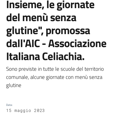
Insieme, le giornate
del menù senza
glutine", promossa
Servizi
on-
dall'AIC - Associazione
line
Italiana Celiachia.
Tutti
gli
argomenti
Sono previste in tutte le scuole del territorio 
comunale, alcune giornate con menù senza 
glutine
Seguici
su
Data
:
15 maggio 2023