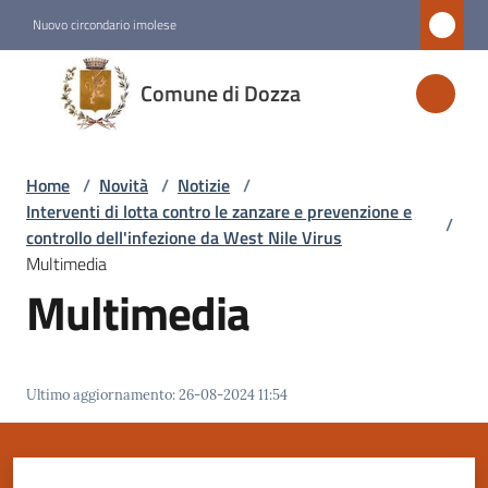
Vai al contenuto
Vai alla navigazione
Vai al footer
Nuovo circondario imolese
Comune
Comune di Dozza
di
Dozza
Home
/
Novità
/
Notizie
/
Interventi di lotta contro le zanzare e prevenzione e
/
Amministrazione
controllo dell'infezione da West Nile Virus
Multimedia
Multimedia
Novità
Menu selezionato
Servizi
Ultimo aggiornamento
:
26-08-2024 11:54
Vivere
Dozza