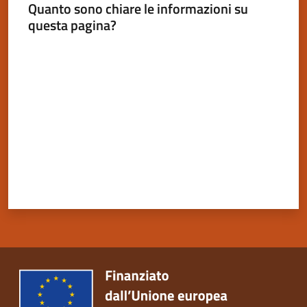
Quanto sono chiare le informazioni su
questa pagina?
Valuta da 1 a 5 stelle
Servizi
on-
line
Tutti
gli
argomenti
Seguici
su