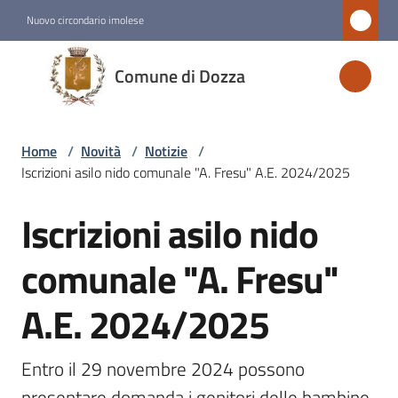
Vai al contenuto
Vai alla navigazione
Vai al footer
Nuovo circondario imolese
Comune
Comune di Dozza
di
Dozza
Home
/
Novità
/
Notizie
/
Iscrizioni asilo nido comunale "A. Fresu" A.E. 2024/2025
Amministrazione
Iscrizioni asilo nido
Salta al contenuto
Novità
Menu selezionato
comunale "A. Fresu"
A.E. 2024/2025
Servizi
Vivere
Entro il 29 novembre 2024 possono 
Dozza
presentare domanda i genitori delle bambine 