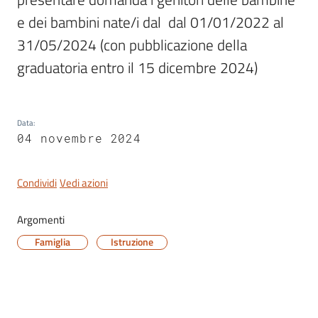
e dei bambini nate/i dal  dal 01/01/2022 al 
31/05/2024 (con pubblicazione della 
graduatoria entro il 15 dicembre 2024)
Servizi
on-
line
Data
:
04 novembre 2024
Tutti
gli
argomenti
Condividi
Vedi azioni
Argomenti
Famiglia
Istruzione
Seguici
su