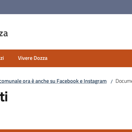
za
zi
Vivere Dozza
 comunale ora è anche su Facebook e Instagram
Documen
/
ti