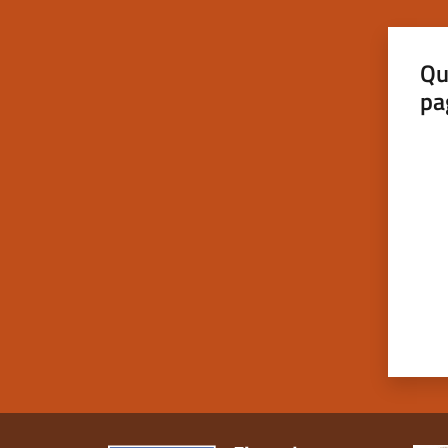
Qu
pa
Valut