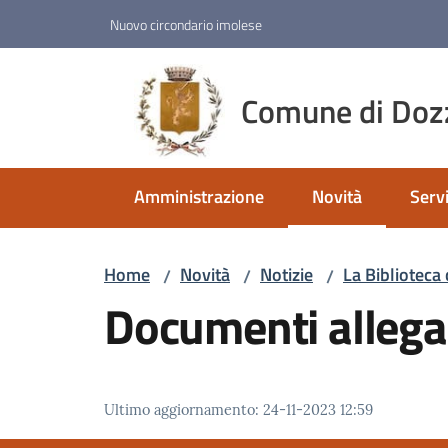
Vai al contenuto
Vai alla navigazione
Vai al footer
Nuovo circondario imolese
Comune di Doz
Amministrazione
Novità
Servi
Menu selezionato
Home
Novità
Notizie
La Biblioteca
/
/
/
Documenti allega
Ultimo aggiornamento
:
24-11-2023 12:59