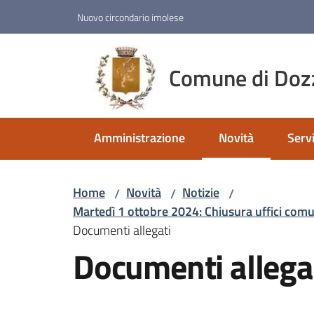
Vai al contenuto
Vai alla navigazione
Vai al footer
Nuovo circondario imolese
Comune di Doz
Amministrazione
Novità
Servi
Menu selezionato
Home
Novità
Notizie
/
/
/
Martedì 1 ottobre 2024: Chiusura uffici comu
Documenti allegati
Documenti allega