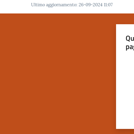
Ultimo aggiornamento
:
26-09-2024 11:07
Qu
pa
Valut