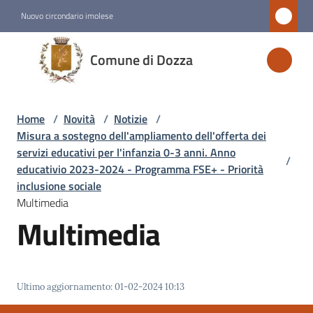
Vai al contenuto
Vai alla navigazione
Vai al footer
Nuovo circondario imolese
Comune
Comune di Dozza
di
Dozza
Home
/
Novità
/
Notizie
/
Misura a sostegno dell'ampliamento dell'offerta dei
Amministrazione
servizi educativi per l'infanzia 0-3 anni. Anno
/
educativio 2023-2024 - Programma FSE+ - Priorità
inclusione sociale
Novità
Multimedia
Menu selezionato
Multimedia
Servizi
Vivere
Ultimo aggiornamento
:
01-02-2024 10:13
Dozza