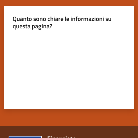
Quanto sono chiare le informazioni su
questa pagina?
Servizi
Valuta da 1 a 5 stelle
on-
line
Tutti
gli
argomenti
Seguici
su