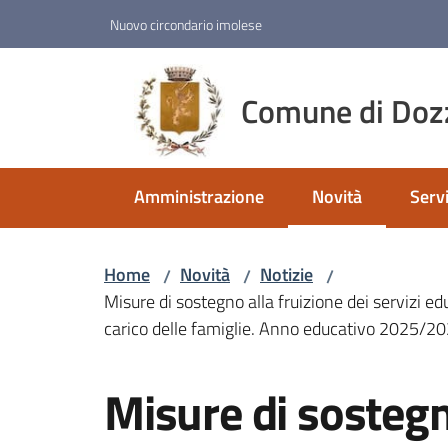
Vai al contenuto
Vai alla navigazione
Vai al footer
Nuovo circondario imolese
Comune di Doz
Amministrazione
Novità
Servi
Menu selezionato
Home
Novità
Notizie
/
/
/
Misure di sostegno alla fruizione dei servizi e
carico delle famiglie. Anno educativo 2025/2
Salta al contenuto
Misure di sostegn