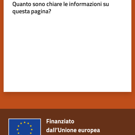
Quanto sono chiare le informazioni su
questa pagina?
Valuta da 1 a 5 stelle
Servizi
on-
line
Tutti
gli
argomenti
Seguici
su