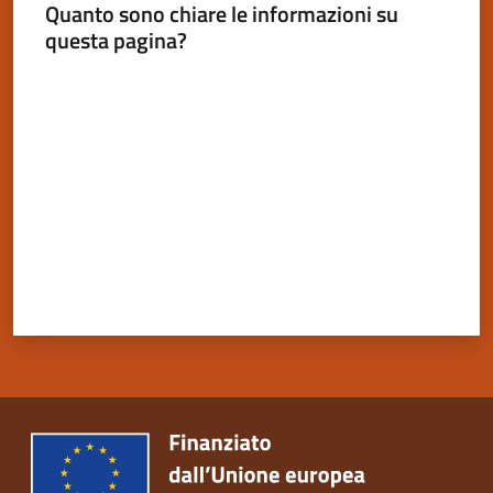
Quanto sono chiare le informazioni su
questa pagina?
Valuta da 1 a 5 stelle
Servizi
on-
line
Tutti
gli
argomenti
Seguici
su