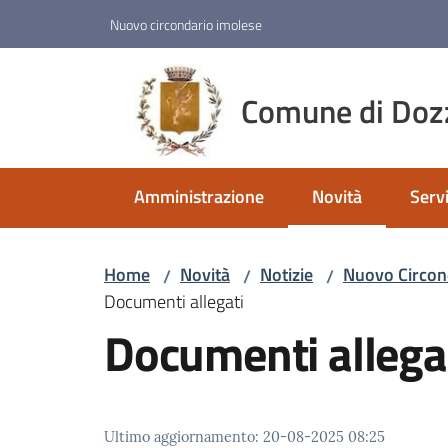
Vai al contenuto
Vai alla navigazione
Vai al footer
Nuovo circondario imolese
Comune di Doz
Amministrazione
Novità
Servi
Menu selezionato
Home
Novità
Notizie
Nuovo Circond
/
/
/
Documenti allegati
Documenti allega
Ultimo aggiornamento
:
20-08-2025 08:25