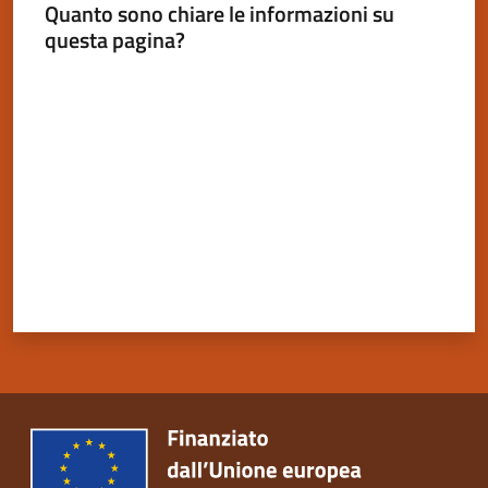
Quanto sono chiare le informazioni su
questa pagina?
Valuta da 1 a 5 stelle
Servizi
on-
line
Tutti
gli
argomenti
Seguici
su