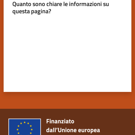
Quanto sono chiare le informazioni su
questa pagina?
Valuta da 1 a 5 stelle
Servizi
on-
line
Tutti
gli
argomenti
Seguici
su