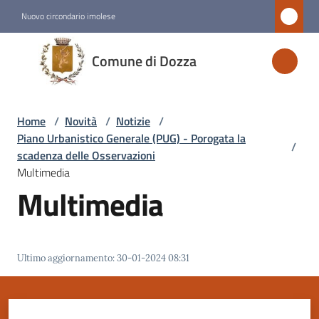
Vai al contenuto
Vai alla navigazione
Vai al footer
Nuovo circondario imolese
Comune
Comune di Dozza
di
Dozza
Home
/
Novità
/
Notizie
/
Piano Urbanistico Generale (PUG) - Porogata la
/
Amministrazione
scadenza delle Osservazioni
Multimedia
Multimedia
Novità
Menu selezionato
Servizi
Ultimo aggiornamento
:
30-01-2024 08:31
Vivere
Dozza