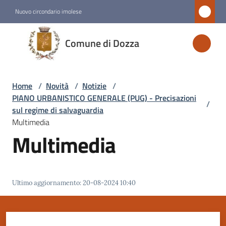
Vai al contenuto
Vai alla navigazione
Vai al footer
Nuovo circondario imolese
Comune
Comune di Dozza
di
Dozza
Home
/
Novità
/
Notizie
/
PIANO URBANISTICO GENERALE (PUG) - Precisazioni
/
Amministrazione
sul regime di salvaguardia
Multimedia
Multimedia
Novità
Menu selezionato
Servizi
Ultimo aggiornamento
:
20-08-2024 10:40
Vivere
Dozza