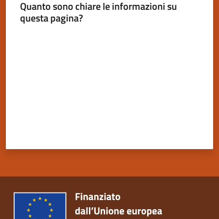
Quanto sono chiare le informazioni su
questa pagina?
Valuta da 1 a 5 stelle
Servizi
on-
line
Tutti
gli
argomenti
Seguici
su