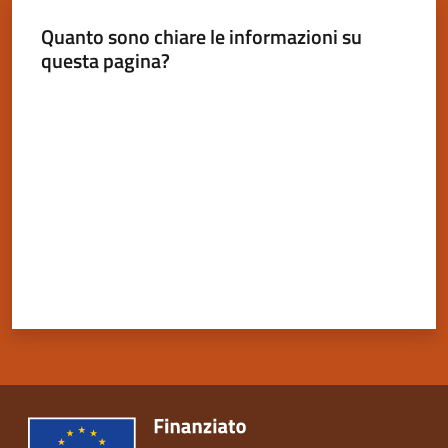
Quanto sono chiare le informazioni su
questa pagina?
Valuta da 1 a 5 stelle
Servizi
on-
line
Tutti
gli
argomenti
Seguici
su