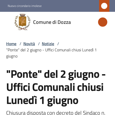
Vai al contenuto
Vai alla navigazione
Vai al footer
Nuovo circondario imolese
Comune
Comune di Dozza
di
Dozza
Home
/
Novità
/
Notizie
/
"Ponte" del 2 giugno - Uffici Comunali chiusi Lunedì 1
Amministrazione
giugno
"Ponte" del 2 giugno -
Novità
Salta al contenuto
Menu selezionato
Uffici Comunali chiusi
Servizi
Lunedì 1 giugno
Vivere
Dozza
Chiusura disposta con decreto del Sindaco n. 