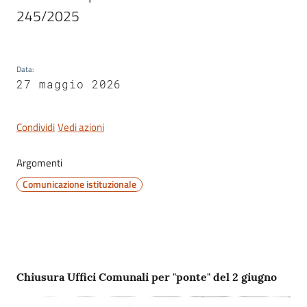
245/2025
Data
:
Servizi
27 maggio 2026
on-
line
Condividi
Vedi azioni
Tutti
gli
Argomenti
argomenti
Comunicazione istituzionale
Seguici
su
Contenuto
Chiusura Uffici Comunali per "ponte" del 2 giugno