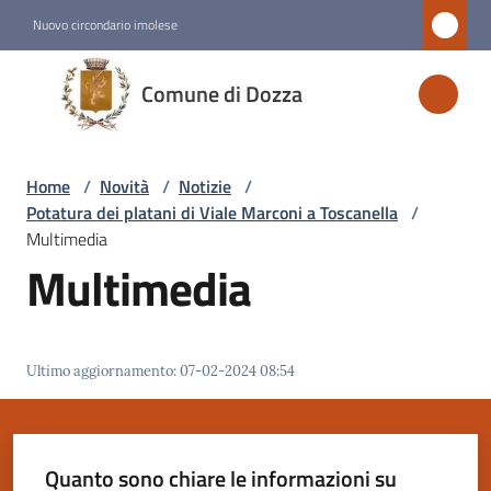
Vai al contenuto
Vai alla navigazione
Vai al footer
Nuovo circondario imolese
Comune
Comune di Dozza
di
Dozza
Home
/
Novità
/
Notizie
/
Potatura dei platani di Viale Marconi a Toscanella
/
Amministrazione
Multimedia
Multimedia
Novità
Menu selezionato
Ultimo aggiornamento
:
07-02-2024 08:54
Servizi
Vivere
Dozza
Quanto sono chiare le informazioni su