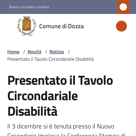
Vai al contenuto
Vai alla navigazione
Vai al footer
Nuovo circondario imolese
Comune
Comune di Dozza
di
Dozza
Home
/
Novità
/
Notizie
/
Presentato il Tavolo Circondariale Disabilità
Amministrazione
Presentato il Tavolo
Salta al contenuto
Novità
Menu selezionato
Circondariale
Disabilità
Servizi
Vivere
Il 3 dicembre si è tenuta presso il Nuovo 
Dozza
Circondario Imolese la Conferenza Stampa di 