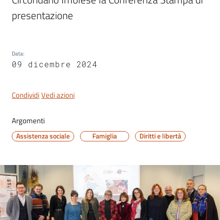
presentazione
Servizi
Data
:
on-
09 dicembre 2024
line
Condividi
Vedi azioni
Tutti
gli
Argomenti
argomenti
Assistenza sociale
Famiglia
Diritti e libertà
Seguici
su