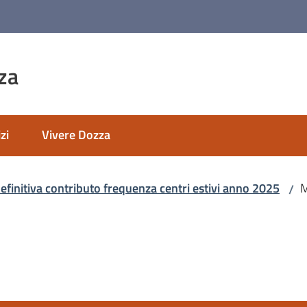
za
zi
Vivere Dozza
efinitiva contributo frequenza centri estivi anno 2025
M
/