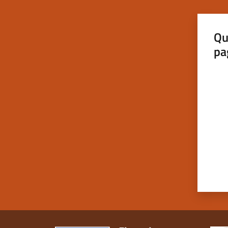
Qu
pa
Valut