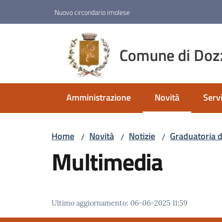
Vai al contenuto
Vai alla navigazione
Vai al footer
Nuovo circondario imolese
Comune di Doz
Amministrazione
Novità
Servi
Menu selezionato
Home
Novità
Notizie
Graduatoria d
/
/
/
Multimedia
Ultimo aggiornamento
:
06-06-2025 11:59