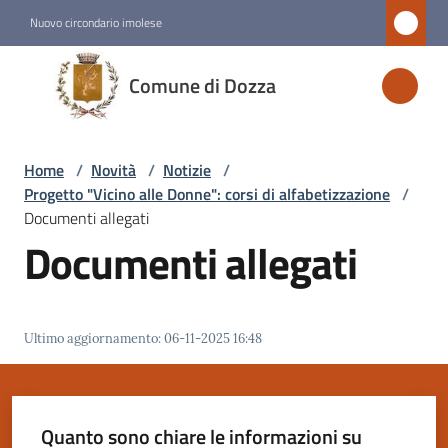
Vai al contenuto
Vai alla navigazione
Vai al footer
Nuovo circondario imolese
Comune
Comune di Dozza
di
Dozza
Home
/
Novità
/
Notizie
/
Progetto "Vicino alle Donne": corsi di alfabetizzazione
/
Amministrazione
Documenti allegati
Documenti allegati
Novità
Menu selezionato
Ultimo aggiornamento
:
06-11-2025 16:48
Servizi
Vivere
Dozza
Quanto sono chiare le informazioni su