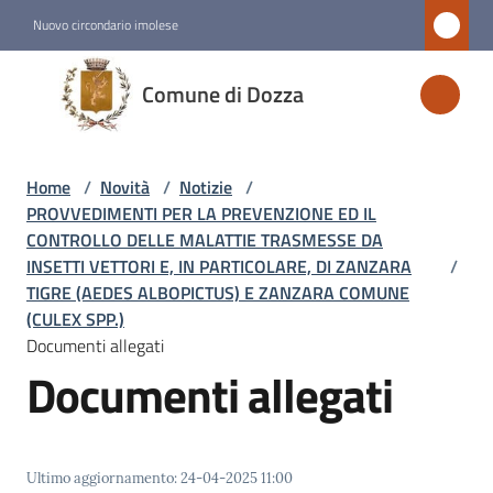
Vai al contenuto
Vai alla navigazione
Vai al footer
Nuovo circondario imolese
Comune
Comune di Dozza
di
Dozza
Home
/
Novità
/
Notizie
/
PROVVEDIMENTI PER LA PREVENZIONE ED IL
Amministrazione
CONTROLLO DELLE MALATTIE TRASMESSE DA
INSETTI VETTORI E, IN PARTICOLARE, DI ZANZARA
/
TIGRE (AEDES ALBOPICTUS) E ZANZARA COMUNE
Novità
(CULEX SPP.)
Menu selezionato
Documenti allegati
Documenti allegati
Servizi
Vivere
Dozza
Ultimo aggiornamento
:
24-04-2025 11:00