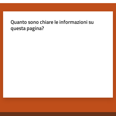
Quanto sono chiare le informazioni su
questa pagina?
Servizi
on-
Valuta da 1 a 5 stelle
line
Tutti
gli
argomenti
Seguici
su