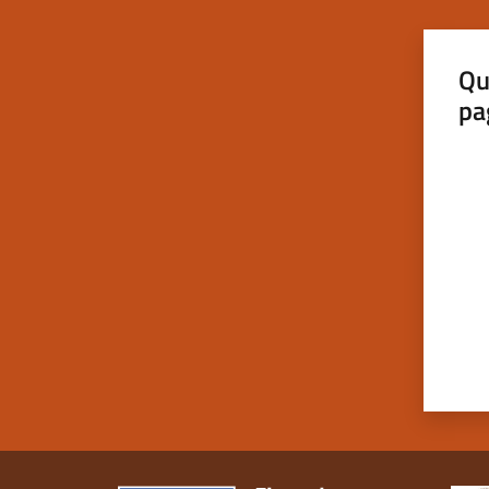
Qu
pa
Valut