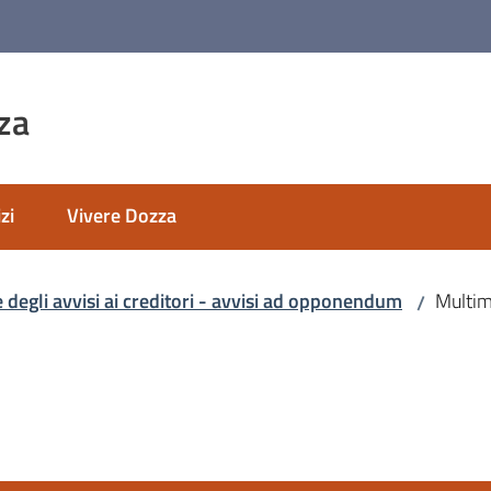
za
zi
Vivere Dozza
 degli avvisi ai creditori - avvisi ad opponendum
Multim
/