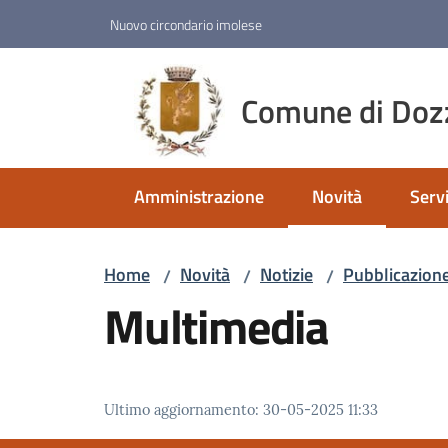
Vai al contenuto
Vai alla navigazione
Vai al footer
Nuovo circondario imolese
Comune di Doz
Amministrazione
Novità
Servi
Menu selezionato
Home
Novità
Notizie
Pubblicazione
/
/
/
Multimedia
Ultimo aggiornamento
:
30-05-2025 11:33