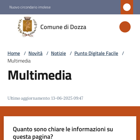
Vai al contenuto
Vai alla navigazione
Vai al footer
Nuovo circondario imolese
Comune
Comune di Dozza
di
Dozza
Home
/
Novità
/
Notizie
/
Punto Digitale Facile
/
Multimedia
Amministrazione
Multimedia
Novità
Menu selezionato
Ultimo aggiornamento
:
13-06-2025 09:47
Servizi
Vivere
Quanto sono chiare le informazioni su
Dozza
questa pagina?