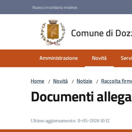
Vai al contenuto
Vai alla navigazione
Vai al footer
Nuovo circondario imolese
Comune di Doz
Amministrazione
Novità
Servi
Menu selezionato
Home
Novità
Notizie
Raccolta firm
/
/
/
Documenti allega
Ultimo aggiornamento
:
11-05-2026 10:12