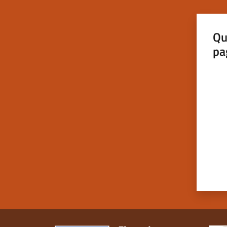
Qu
pa
Valut