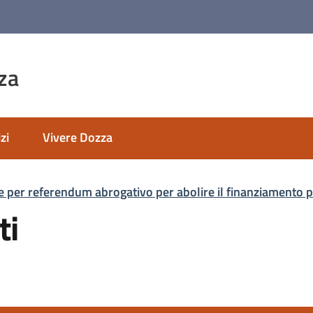
za
zi
Vivere Dozza
e per referendum abrogativo per abolire il finanziamento pu
ti