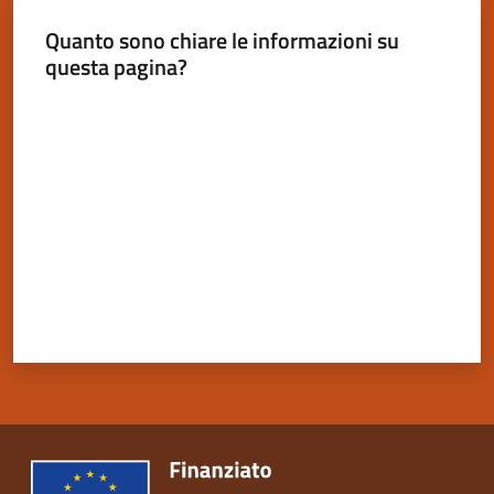
Quanto sono chiare le informazioni su
questa pagina?
Valuta da 1 a 5 stelle
Servizi
on-
line
Tutti
gli
argomenti
Seguici
su