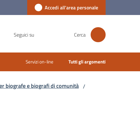
Accedi all'area personale
Seguici su
Cerca
Servizi on-line
Tutti gli argomenti
r biografe e biografi di comunità
/