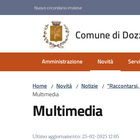
Vai al contenuto
Vai alla navigazione
Vai al footer
Nuovo circondario imolese
Comune di Doz
Amministrazione
Novità
Servi
Menu selezionato
Home
Novità
Notizie
"Raccontarsi,
/
/
/
Multimedia
Multimedia
Ultimo aggiornamento
:
25-02-2025 12:05