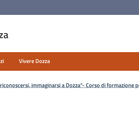
za
zi
Vivere Dozza
 riconoscersi, immaginarsi a Dozza"- Corso di formazione pe