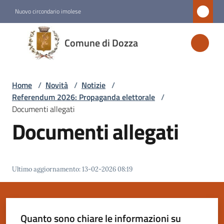
Vai al contenuto
Vai alla navigazione
Vai al footer
Nuovo circondario imolese
Comune
Comune di Dozza
di
Dozza
Home
/
Novità
/
Notizie
/
Referendum 2026: Propaganda elettorale
/
Amministrazione
Documenti allegati
Documenti allegati
Novità
Menu selezionato
Ultimo aggiornamento
:
13-02-2026 08:19
Servizi
Vivere
Dozza
Quanto sono chiare le informazioni su