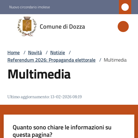
Vai al contenuto
Vai alla navigazione
Vai al footer
Nuovo circondario imolese
Comune
Comune di Dozza
di
Dozza
Home
/
Novità
/
Notizie
/
Referendum 2026: Propaganda elettorale
/
Multimedia
Amministrazione
Multimedia
Novità
Menu selezionato
Ultimo aggiornamento
:
13-02-2026 08:19
Servizi
Vivere
Quanto sono chiare le informazioni su
Dozza
questa pagina?