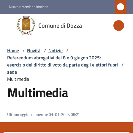
Vai al contenuto
Vai alla navigazione
Vai al footer
Nuovo circondario imolese
Comune
Comune di Dozza
di
Dozza
Home
/
Novità
/
Notizie
/
Referendum abrogativi del 8 e 9 giugno 2025:
Amministrazione
esercizio del diritto di voto da parte degli elettori fuori
/
sede
Multimedia
Novità
Multimedia
Menu selezionato
Servizi
Ultimo aggiornamento
:
04-04-2025 09:21
Vivere
Dozza