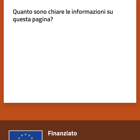
Quanto sono chiare le informazioni su
questa pagina?
Valuta da 1 a 5 stelle
Servizi
on-
line
Tutti
gli
argomenti
Seguici
su