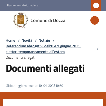
Vai al contenuto
Vai alla navigazione
Vai al footer
Nuovo circondario imolese
Comune
Comune di Dozza
di
Dozza
Home
/
Novità
/
Notizie
/
Referendum abrogativi dell'8 e 9 giugno 2025:
/
Amministrazione
elettori temporaneamente all'estero
Documenti allegati
Documenti allegati
Novità
Menu selezionato
Servizi
Ultimo aggiornamento
:
10-04-2025 10:30
Vivere
Dozza