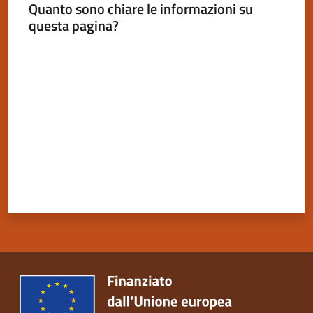
Quanto sono chiare le informazioni su
questa pagina?
Valuta da 1 a 5 stelle
Servizi
on-
line
Tutti
gli
argomenti
Seguici
su