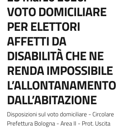
VOTO DOMICILIARE
PER ELETTORI
Servizi
AFFETTI DA
on-
line
DISABILITÀ CHE NE
Tutti
RENDA IMPOSSIBILE
gli
argomenti
L’ALLONTANAMENTO
DALL’ABITAZIONE
Seguici
su
Disposizioni sul voto domiciliare - Circolare 
Prefettura Bologna - Area II - Prot. Uscita 