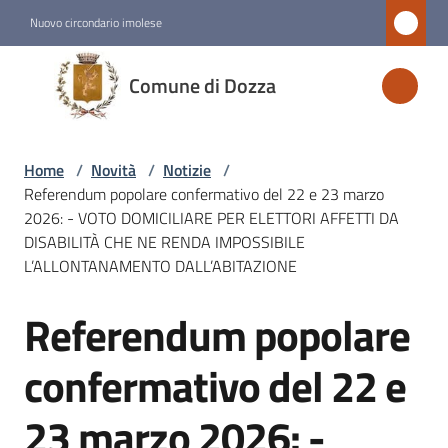
Vai al contenuto
Vai alla navigazione
Vai al footer
Nuovo circondario imolese
Comune
Comune di Dozza
di
Dozza
Home
/
Novità
/
Notizie
/
Referendum popolare confermativo del 22 e 23 marzo
Amministrazione
2026: - VOTO DOMICILIARE PER ELETTORI AFFETTI DA
DISABILITÀ CHE NE RENDA IMPOSSIBILE
L’ALLONTANAMENTO DALL’ABITAZIONE
Novità
Menu selezionato
Referendum popolare
Salta al contenuto
Servizi
confermativo del 22 e
Vivere
23 marzo 2026: -
Dozza