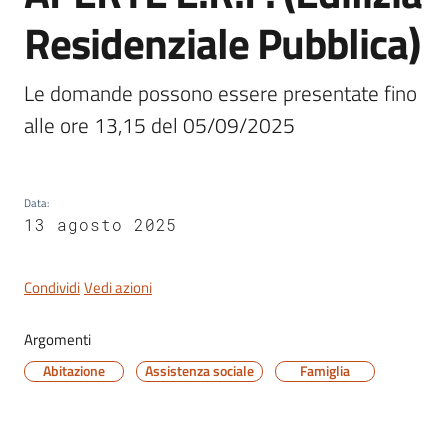
Residenziale Pubblica)
Le domande possono essere presentate fino 
Servizi
alle ore 13,15 del 05/09/2025
on-
line
Data
:
Tutti
13 agosto 2025
gli
argomenti
Condividi
Vedi azioni
Argomenti
Seguici
su
Abitazione
Assistenza sociale
Famiglia