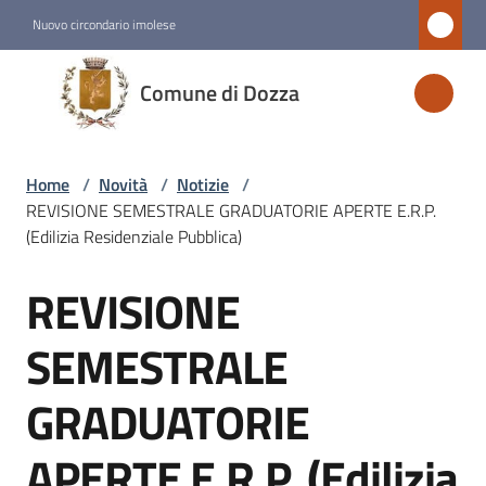
Vai al contenuto
Vai alla navigazione
Vai al footer
Nuovo circondario imolese
Comune
Comune di Dozza
di
Dozza
Home
/
Novità
/
Notizie
/
REVISIONE SEMESTRALE GRADUATORIE APERTE E.R.P.
Amministrazione
(Edilizia Residenziale Pubblica)
REVISIONE
Novità
Salta al contenuto
Menu selezionato
SEMESTRALE
Servizi
GRADUATORIE
Vivere
APERTE E.R.P. (Edilizia
Dozza