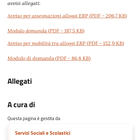
avvisi allegati:
Avviso per assegnazioni alloggi ERP
(
PDF
-
206,7 KB
)
Modulo domanda
(
PDF
-
187,5 KB
)
Avviso per mobilità tra alloggi ERP
(
PDF
-
152,9 KB
)
Modulo di domanda
(
PDF
-
86,8 KB
)
Allegati
A cura di
Questa pagina è gestita da
Servizi Sociali e Scolastici