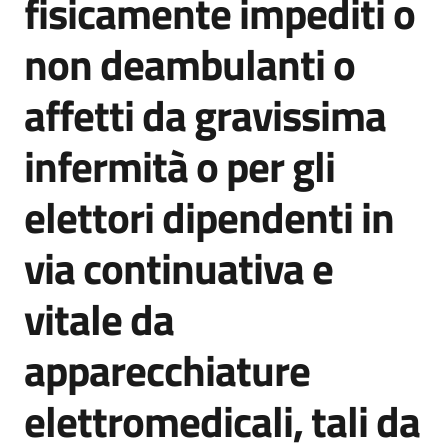
fisicamente impediti o
non deambulanti o
affetti da gravissima
Servizi
on-
infermità o per gli
line
elettori dipendenti in
Tutti
gli
via continuativa e
argomenti
vitale da
Seguici
apparecchiature
su
elettromedicali, tali da