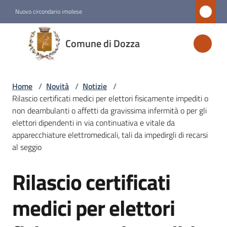
Vai al contenuto
Vai alla navigazione
Vai al footer
Nuovo circondario imolese
Comune
Comune di Dozza
di
Dozza
Home
/
Novità
/
Notizie
/
Rilascio certificati medici per elettori fisicamente impediti o
Amministrazione
non deambulanti o affetti da gravissima infermità o per gli
elettori dipendenti in via continuativa e vitale da
apparecchiature elettromedicali, tali da impedirgli di recarsi
Novità
al seggio
Menu selezionato
Rilascio certificati
Salta al contenuto
Servizi
medici per elettori
Vivere
Dozza