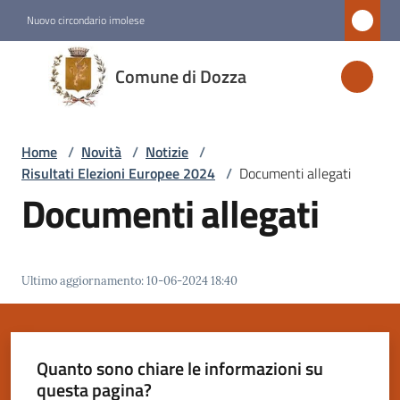
Vai al contenuto
Vai alla navigazione
Vai al footer
Nuovo circondario imolese
Comune
Comune di Dozza
di
Dozza
Home
/
Novità
/
Notizie
/
Risultati Elezioni Europee 2024
/
Documenti allegati
Amministrazione
Documenti allegati
Novità
Menu selezionato
Ultimo aggiornamento
:
10-06-2024 18:40
Servizi
Vivere
Quanto sono chiare le informazioni su
Dozza
questa pagina?