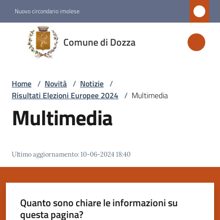
Vai al contenuto
Vai alla navigazione
Vai al footer
Nuovo circondario imolese
Comune
Comune di Dozza
di
Dozza
Home
/
Novità
/
Notizie
/
Risultati Elezioni Europee 2024
/
Multimedia
Amministrazione
Multimedia
Novità
Menu selezionato
Ultimo aggiornamento
:
10-06-2024 18:40
Servizi
Vivere
Quanto sono chiare le informazioni su
Dozza
questa pagina?