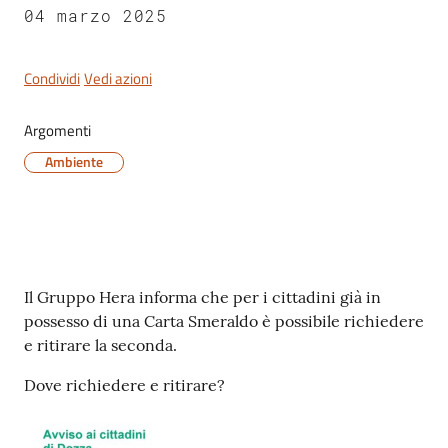
04 marzo 2025
Condividi
Vedi azioni
Servizi
on-
Argomenti
line
Ambiente
Tutti
gli
argomenti
Contenuto
Il Gruppo Hera informa che per i cittadini già in
possesso di una Carta Smeraldo è possibile richiedere
Seguici
e ritirare la seconda.
su
Dove richiedere e ritirare?