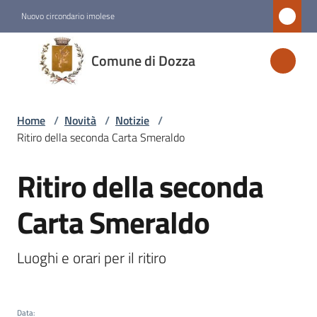
Vai al contenuto
Vai alla navigazione
Vai al footer
Nuovo circondario imolese
Comune
Comune di Dozza
di
Dozza
Home
/
Novità
/
Notizie
/
Ritiro della seconda Carta Smeraldo
Amministrazione
Ritiro della seconda
Salta al contenuto
Novità
Menu selezionato
Carta Smeraldo
Servizi
Luoghi e orari per il ritiro 
Vivere
Dozza
Data
: