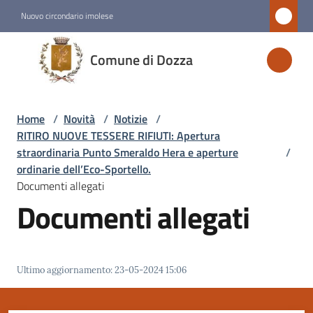
Vai al contenuto
Vai alla navigazione
Vai al footer
Nuovo circondario imolese
Comune
Comune di Dozza
di
Dozza
Home
/
Novità
/
Notizie
/
RITIRO NUOVE TESSERE RIFIUTI: Apertura
Amministrazione
straordinaria Punto Smeraldo Hera e aperture
/
ordinarie dell’Eco-Sportello.
Documenti allegati
Novità
Documenti allegati
Menu selezionato
Servizi
Ultimo aggiornamento
:
23-05-2024 15:06
Vivere
Dozza