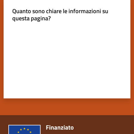
Quanto sono chiare le informazioni su
questa pagina?
Valuta da 1 a 5 stelle
Servizi
on-
line
Tutti
gli
argomenti
Seguici
su