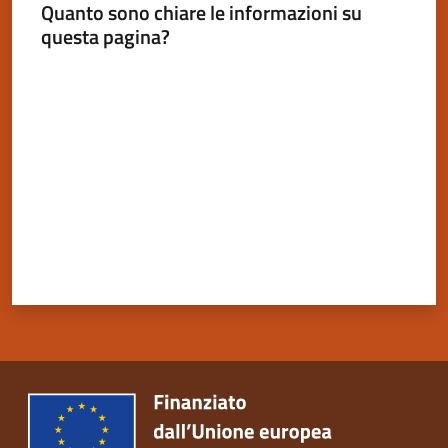
Quanto sono chiare le informazioni su
questa pagina?
Valuta da 1 a 5 stelle
Servizi
on-
line
Tutti
gli
argomenti
Seguici
su