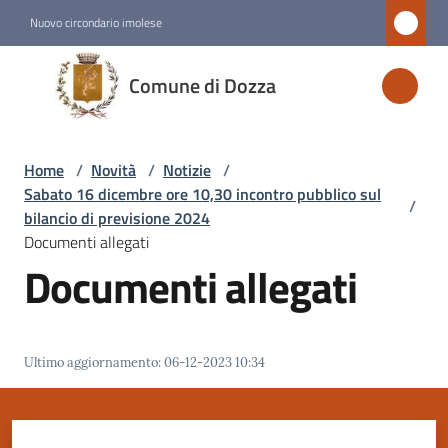
Vai al contenuto
Vai alla navigazione
Vai al footer
Nuovo circondario imolese
Comune
Comune di Dozza
di
Dozza
Home
/
Novità
/
Notizie
/
Sabato 16 dicembre ore 10,30 incontro pubblico sul
/
Amministrazione
bilancio di previsione 2024
Documenti allegati
Documenti allegati
Novità
Menu selezionato
Servizi
Ultimo aggiornamento
:
06-12-2023 10:34
Vivere
Dozza