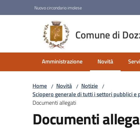
Vai al contenuto
Vai alla navigazione
Vai al footer
Nuovo circondario imolese
Comune di Doz
Amministrazione
Novità
Servi
Menu selezionato
Home
Novità
Notizie
/
/
/
Sciopero generale di tutti i settori pubblici e
Documenti allegati
Documenti allega