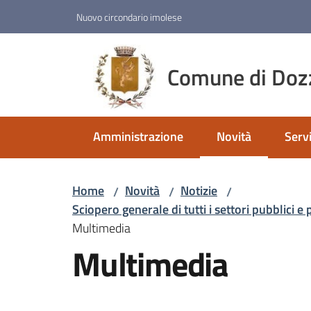
Vai al contenuto
Vai alla navigazione
Vai al footer
Nuovo circondario imolese
Comune di Doz
Amministrazione
Novità
Servi
Menu selezionato
Home
Novità
Notizie
/
/
/
Sciopero generale di tutti i settori pubblici e
Multimedia
Multimedia